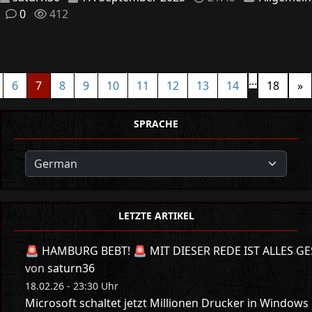
0
412
...
6
7
8
9
10
11
12
13
14
18
»
SPRACHE
LETZTE ARTIKEL
🚨 HAMBURG BEBT! 🚨 MIT DIESER REDE IST ALLES GE
von
saturn36
18.02.26 - 23:30 Uhr
Microsoft schaltet jetzt Millionen Drucker in Windows