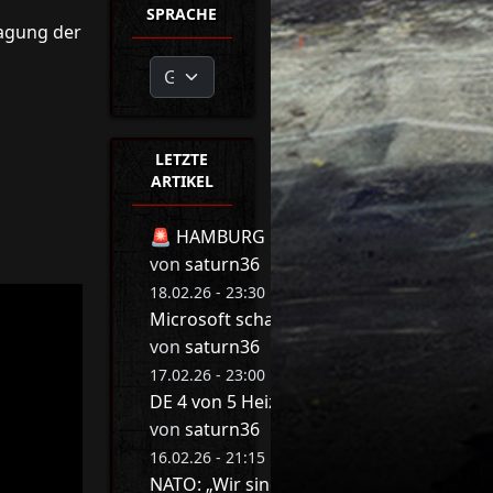
SPRACHE
lagung der
LETZTE
ARTIKEL
🚨 HAMBURG BEBT! 🚨 MIT DIESER REDE 
von
saturn36
18.02.26 - 23:30 Uhr
Microsoft schaltet jetzt Millionen Druck
von
saturn36
17.02.26 - 23:00 Uhr
DE 4 von 5 Heizungen werden abgeschalte
von
saturn36
16.02.26 - 21:15 Uhr
NATO: „Wir sind am Arsch“ ❌ Game Ove