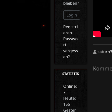
bleiben?
Login
Registri
eren
Passwo
rt
vergess
saturn
en?
Kommen
STATISTIK
Online:
7
Heute:
155
Gester