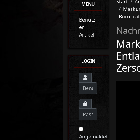
Start
Ar
MENÜ
Markus
Bürokrat
Benutz
er
Nachr
Artikel
Marku
Entl
LOGIN
Zers
Angemeldet