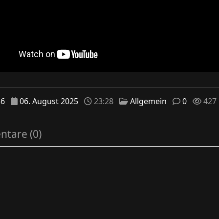
36
06. August 2025
23:28
Allgemein
0
427
tare (0)