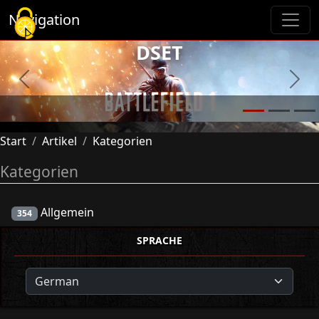
Cookie-Einstellungen
Navigation
DSET
Previous
Next
Start
Artikel
Kategorien
Kategorien
Allgemein
354
SPRACHE