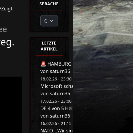
SPRACHE
?Zeigt
ee
weg.
LETZTE
ARTIKEL
🚨 HAMBURG BEBT! 🚨 MIT DIESER REDE 
von
saturn36
18.02.26 - 23:30 Uhr
Microsoft schaltet jetzt Millionen Druck
von
saturn36
17.02.26 - 23:00 Uhr
DE 4 von 5 Heizungen werden abgeschalte
von
saturn36
16.02.26 - 21:15 Uhr
NATO: „Wir sind am Arsch“ ❌ Game Ove