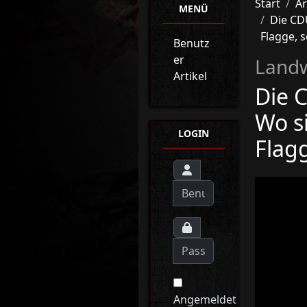
Start
Ar
MENÜ
Die CD
Flagge, s
Benutz
er
Landw
Artikel
Die 
Wo s
LOGIN
Flagg
Angemeldet