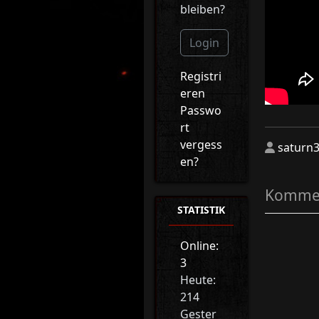
bleiben?
Login
Registri
eren
Passwo
rt
vergess
saturn
en?
Kommen
STATISTIK
Online:
3
Heute:
214
Gester