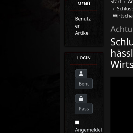
Start
Ar
MENÜ
Schlus
Wirtschaf
Benutz
er
Achtu
Artikel
Schl
häss
LOGIN
Wirts
Angemeldet