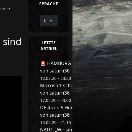
SPRACHE
nsere
 sind
LETZTE
ARTIKEL
🚨 HAMBURG BEBT! 🚨 MIT DIESER REDE 
von
saturn36
18.02.26 - 23:30 Uhr
Microsoft schaltet jetzt Millionen Druck
von
saturn36
17.02.26 - 23:00 Uhr
DE 4 von 5 Heizungen werden abgeschalte
von
saturn36
16.02.26 - 21:15 Uhr
NATO: „Wir sind am Arsch“ ❌ Game Ove