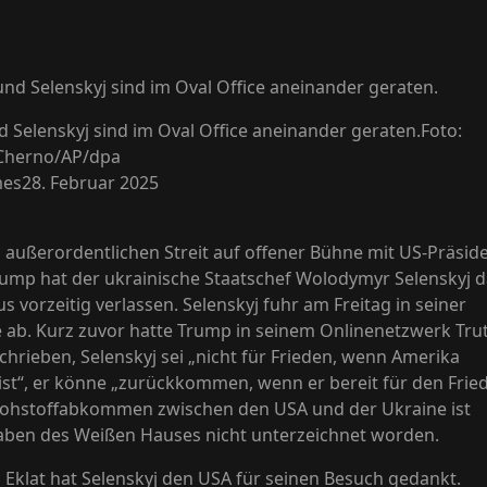
 Selenskyj sind im Oval Office aneinander geraten.
Foto:
 Cherno/AP/dpa
mes
28. Februar 2025
außerordentlichen Streit auf offener Bühne mit US-Präsid
ump hat der ukrainische Staatschef Wolodymyr Selenskyj 
 vorzeitig verlassen. Selenskyj fuhr am Freitag in seiner
 ab. Kurz zuvor hatte Trump in seinem Onlinenetzwerk Tru
chrieben, Selenskyj sei „nicht für Frieden, wenn Amerika
t ist“, er könne „zurückkommen, wenn er bereit für den Frie
 Rohstoffabkommen zwischen den USA und der Ukraine ist
ben des Weißen Hauses nicht unterzeichnet worden.
Eklat hat Selenskyj den USA für seinen Besuch gedankt.