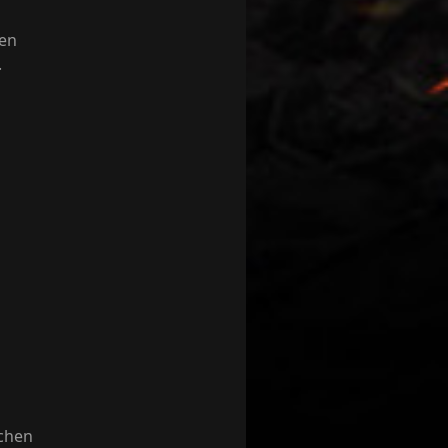
den
.
schen