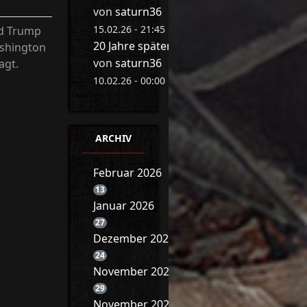
von
saturn36
15.02.26 - 21:45 Uhr
ld Trump
20 Jahre später: Eva Herman bricht ihr 
ashington
von
saturn36
agt.
10.02.26 - 00:00 Uhr
ARCHIV
Februar 2026
13
Januar 2026
27
Dezember 2025
24
November 2025
29
November 2025