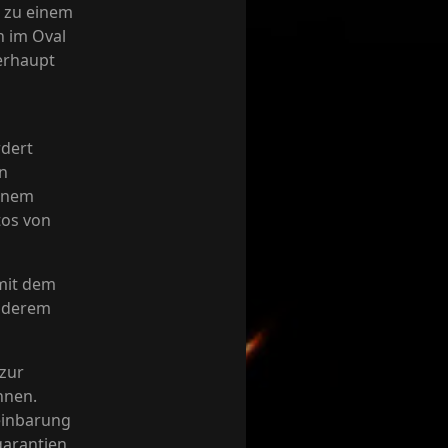
s zu einem
n im Oval
berhaupt
rdert
in
einem
tos von
 mit dem
anderem
 zur
hnen.
einbarung
garantien