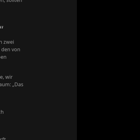
n, sollten
“
h zwei
 den von
ben
e, wir
Raum: „Das
ch
ft,