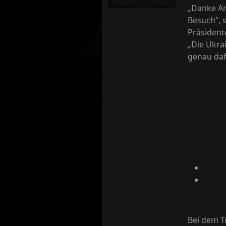
„Danke Am
Besuch“, 
Präsident
„Die Ukra
genau daf
Bei dem T