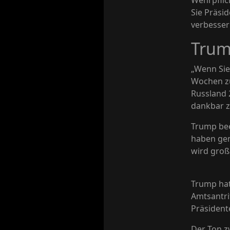
Wehrpflic
Sie Präsi
verbesser
Trum
„Wenn Sie
Wochen zu
Russland 
dankbar z
Trump bee
haben gen
wird groß
Trump hat
Amtsantri
Präsident
Der Ton z