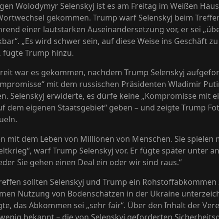
gen Wolodymyr Selenskyj ist es am Freitag im Weißen Hau
Wortwechsel gekommen. Trump warf Selenskyj beim Treffe
hrend einer lautstarken Auseinandersetzung vor, er sei „ü
kbar“. „Es wird schwer sein, auf diese Weise ins Geschäft zu
 fügte Trump hinzu.
reit war es gekommen, nachdem Trump Selenskyj aufgefo
ompromisse“ mit dem russischen Präsidenten Wladimir Put
n. Selenskyj erwiderte, es dürfe keine „Kompromisse mit 
f dem eigenen Staatsgebiet“ geben – und zeigte Trump Fo
ueln.
len mit dem Leben von Millionen von Menschen. Sie spielen
eltkrieg“, warf Trump Selenskyj vor. Er fügte später unter 
eder Sie gehen einen Deal ein oder wir sind raus.“
reffen sollten Selenskyj und Trump ein Rohstoffabkommen
en Nutzung von Bodenschätzen in der Ukraine unterzeic
te, das Abkommen sei „sehr fair“. Über den Inhalt der Ver
r wenig bekannt – die von Selenskyj geforderten Sicherheits