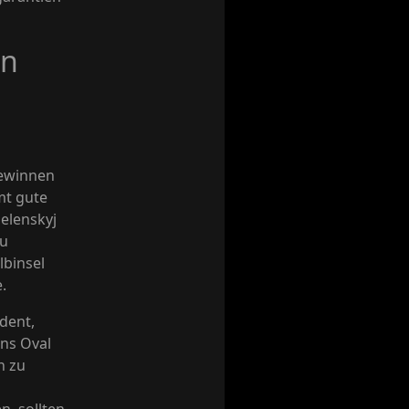
on
gewinnen
mt gute
elenskyj
zu
lbinsel
.
dent,
ins Oval
n zu