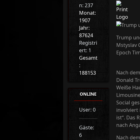
n: 237
Monat:
1907
Jahr:
87624
Trump und
Registri
Mstyslav
ert: 1
Epoch Ti
Gesamt
:
Nach dem 
188153
Donald Tr
Weiße Haus
ONLINE
Limousine
Social ges
User: 0
involvier
ist“. Das
nach Anga
Gäste:
6
Nach dem 