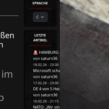
SPRACHE
ißen
LETZTE
ARTIKEL
n
🚨 HAMBURG BEBT! 🚨 MIT DIESER REDE 
von
saturn36
18.02.26 - 23:30 Uhr
 im
Microsoft schaltet jetzt Millionen Druck
von
saturn36
17.02.26 - 23:00 Uhr
DE 4 von 5 Heizungen werden abgeschalte
b
von
saturn36
16.02.26 - 21:15 Uhr
NATO: „Wir sind am Arsch“ ❌ Game Ove