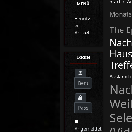
Start
Ar
MENÜ
Monats
Benutz
er
The E
Artikel
Nach
Haus
LOGIN
Treff
Ausland
T
Nac
Wei
Sel
(Vid
Angemeldet