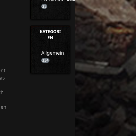
25
KATEGORI
EN
Allgemein
354
ent
das
th
den