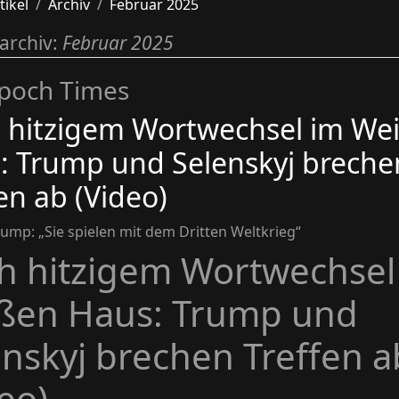
tikel
Archiv
Februar 2025
archiv:
Februar 2025
poch Times
 hitzigem Wortwechsel im We
: Trump und Selenskyj breche
en ab (Video)
rump: „Sie spielen mit dem Dritten Weltkrieg“
h hitzigem Wortwechsel
ßen Haus: Trump und
enskyj brechen Treffen a
eo)