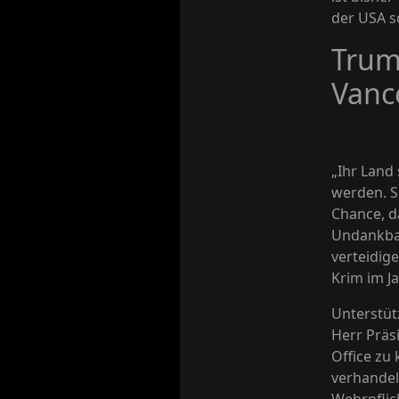
der USA s
Trum
Vanc
„Ihr Land
werden. S
Chance, d
Undankbar
verteidig
Krim im J
Unterstüt
Herr Präsi
Office zu
verhandel