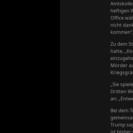
Amtskolle
heftigen 
Office wä
nicht dan
kommen“,
Zu dem St
hatte, „K
einzugehe
Mörder au
Kriegsgrä
„Sie spie
Dritten W
an: „Entw
Bei dem T
gemeinsam
Trump sag
ist bishe