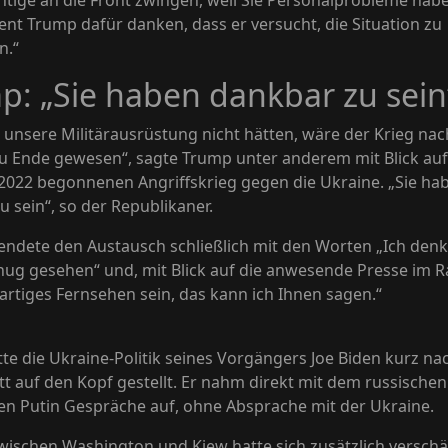
htige an die Front zwingen, weil Sie Personalprobleme habe
dent Trump dafür danken, dass er versucht, die Situation zu
n.“
p: „Sie haben dankbar zu sein
 unsere Militärausrüstung nicht hätten, wäre der Krieg nac
 Ende gewesen“, sagte Trump unter anderem mit Blick auf
2022 begonnenen Angriffskrieg gegen die Ukraine. „Sie ha
u sein“, so der Republikaner.
ndete den Austausch schließlich mit den Worten „Ich denk
ug gesehen“ und, mit Blick auf die anwesende Presse im 
artiges Fernsehen sein, das kann ich Ihnen sagen.“
te die Ukraine-Politik seines Vorgängers Joe Biden kurz na
tt auf den Kopf gestellt. Er nahm direkt mit dem russischen
en Putin Gespräche auf, ohne Absprache mit der Ukraine.
wischen Washington und Kiew hatte sich zusätzlich verschär