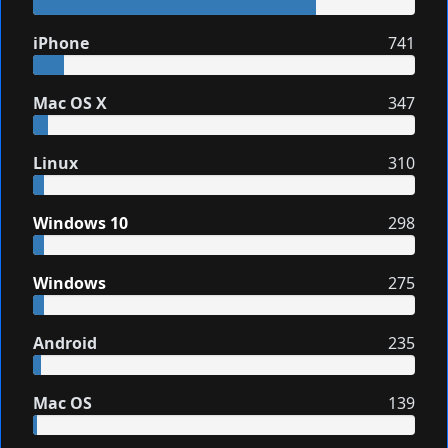
iPhone
741
Mac OS X
347
Linux
310
Windows 10
298
Windows
275
Android
235
Mac OS
139